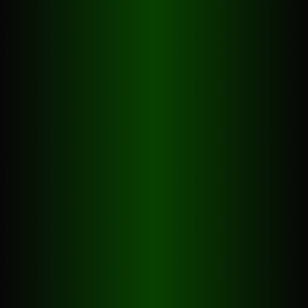
Geschichte
Regeln
Kurse
Turniere
Preise
Kontakt
Borsalino Winterthur AG
Werkstrasse 16
8400 Winterthur
+41 52 233 30 60
oder
+41 52 232 77 44
info@borsalino.li
WhatsApp
+41 52 233 30 60