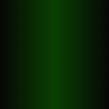
Öffnungszeiten
Mo - Do
16:00 - 23:30
Fr
16:00 - 02:00
Sa
14:00 - 02:00
So
14:00 - 22:00
An allgemeinen Feiertagen jeweils ab 14.00 Uhr
geöffnet!
Sommeröffnungszeiten
ab Sa. 27. Juni (Albanifäscht)
bis Ende Sept. Samstags & sonntags bei schönem,
warmem Badewetter öffnen wir um 18.00 Uhr. Achtung,
dies betrifft nur die Samstage & Sonntage! Von Mo - Fr
ist das Borsalino
immer ab 16 Uhr
geöffnet, unabhängig
vom Wetter
.
Reservationen