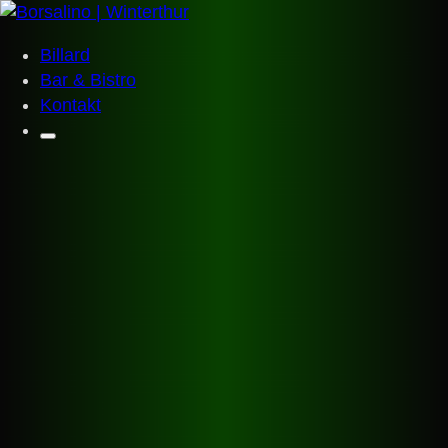
Billard
Bar & Bistro
Kontakt
Borsalino
Startseite
Billard
Bar & Bistro
Events & Anlässe
Geschenkgutscheine
Kontakt
Billard